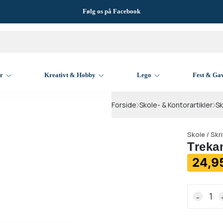
Følg os på Facebook
er
Kreativt & Hobby
Lego
Fest & Ga
Forside
Skole- & Kontorartikler
Sk
Skole / Skri
Trekan
24,95
-