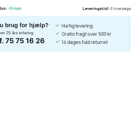
Leveringstid
1-3 hverdage
tus:
•
På lager
u brug for hjælp?
Hurtig levering
ver 25 års erfaring
Gratis fragt over 500 kr
lf. 75 75 16 26
14 dages fuld returret