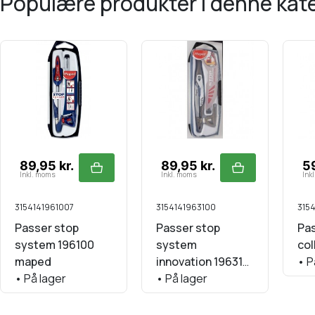
populære produkter i denne kat
89,95 kr.
89,95 kr.
59
Inkl. moms
Inkl. moms
Ink
3154141961007
3154141963100
315
Passer stop
Passer stop
Pa
system 196100
system
col
maped
innovation 196310
•
P
•
På lager
maped
•
På lager