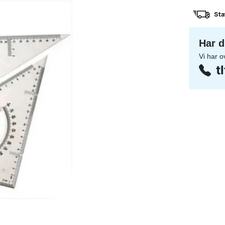
Sta
Har d
Vi har o
t