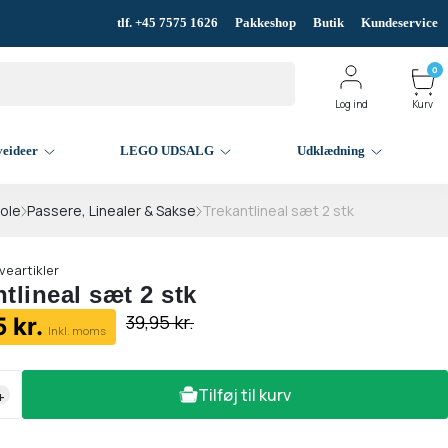
tlf. +45 7575 1626
Pakkeshop
Butik
Kundeservice
0
Log ind
Kurv
veideer
LEGO UDSALG
Udklædning
ole
Passere, Linealer & Sakse
Trekantlineal sæt 2 stk
veartikler
tlineal sæt 2 stk
39,95 kr.
 kr.
Inkl. moms
Tilføj til kurv
+