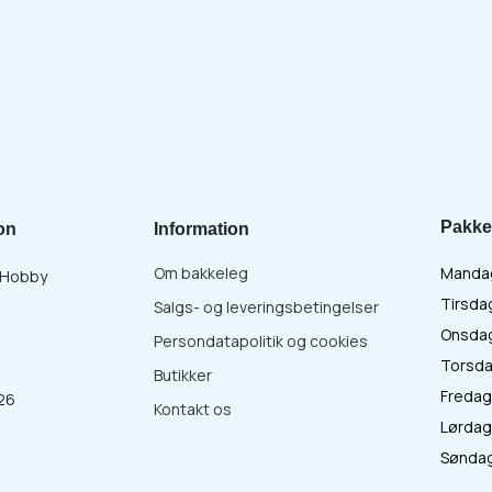
Pakke
on
Information
Om bakkeleg
Mandag 
& Hobby
Tirsdag
Salgs- og leveringsbetingelser
Onsdag 
Persondatapolitik og cookies
Torsdag
Butikker
Fredag 
26
Kontakt os
Lørdag 
:
Søndag