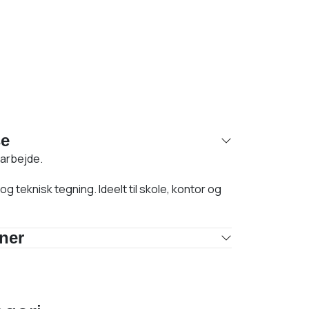
se
earbejde.
g teknisk tegning. Ideelt til skole, kontor og
oner