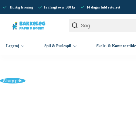
Hurtig levering
Fri fragt over 500 kr
14 dages fuld returret
Legetøj
Spil & Puslespil
Skole- & Kontorartikl
Skarp pris