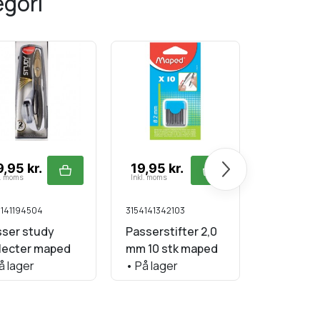
egori
Næste
,95 kr.
19,95 kr.
59,95 k
l. moms
Inkl. moms
Inkl. moms
4141194504
3154141342103
5701221432
sser study
Passerstifter 2,0
Linex ge
lecter maped
mm 10 stk maped
trekant 
å lager
•
På lager
•
På lage