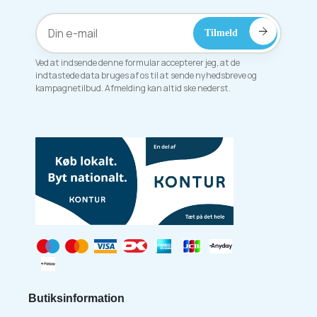
Ved at indsende denne formular accepterer jeg, at de
indtastede data bruges af os til at sende nyhedsbreve og
kampagnetilbud. Afmelding kan altid ske nederst.
Butiksinformation