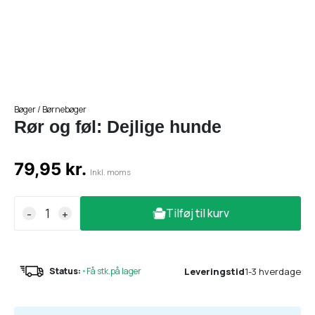
Bøger / Børnebøger
Rør og føl: Dejlige hunde
79,95 kr.
Inkl. moms
Tilføj til kurv
-
+
Leveringstid
1-3 hverdage
Status:
•
Få stk.på lager