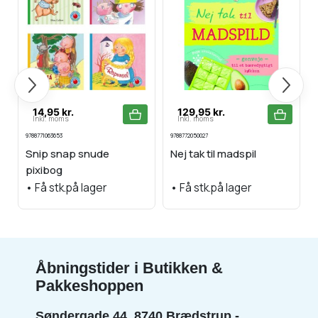
Forrige
Næste
14,95 kr.
129,95 kr.
Inkl. moms
Inkl. moms
9788771063653
9788772050027
9
Snip snap snude
Nej tak til madspil
pixibog
•
Få stk.på lager
•
Få stk.på lager
Åbningstider i Butikken &
Pakkeshoppen
Søndergade 44, 8740 Brædstrup -