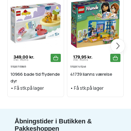
Næste
349,00 kr.
179,95 kr.
Inkl. moms
Inkl. moms
5702017153605
5702017415246
5
10966 bade tid flydende
41739 lianns værelse
dyr
•
Få stk.på lager
•
Få stk.på lager
Åbningstider i Butikken &
Pakkeshoppen