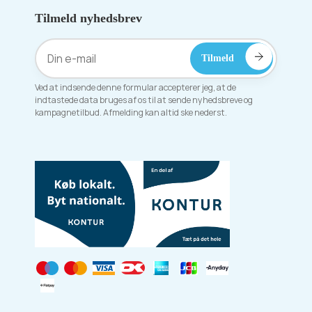
Tilmeld nyhedsbrev
Ved at indsende denne formular accepterer jeg, at de
indtastede data bruges af os til at sende nyhedsbreve og
kampagnetilbud. Afmelding kan altid ske nederst.