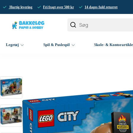
Hurtig levering
Fri fragt over 500 kr
14 dages fuld returret
Legetøj
Spil & Puslespil
Skole- & Kontorartikl