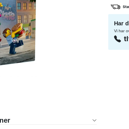
Sta
Har d
Vi har o
t
oner