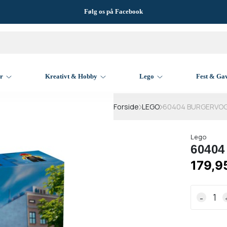
Følg os på Facebook
er
Kreativt & Hobby
Lego
Fest & Ga
Forside
LEGO
60404 BURGERVO
Lego
6040
179,95
-