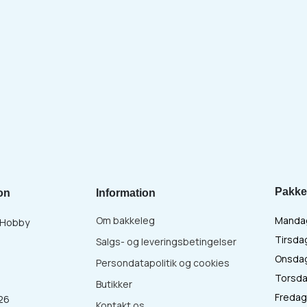
Pakke
on
Information
Om bakkeleg
Mandag 
& Hobby
Tirsdag
Salgs- og leveringsbetingelser
Onsdag 
Persondatapolitik og cookies
Torsdag
Butikker
Fredag 
26
Kontakt os