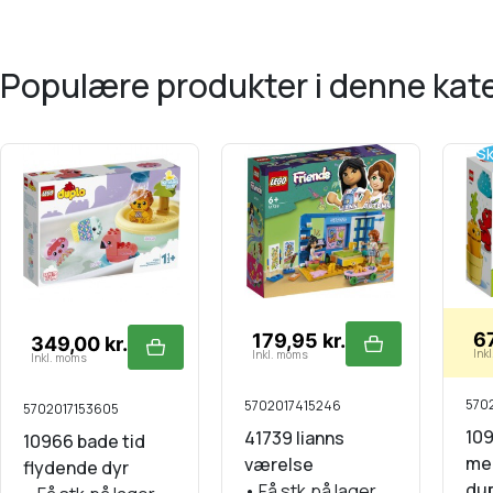
populære produkter i denne kat
Sk
67
179,95 kr.
349,00 kr.
Ink
Inkl. moms
Inkl. moms
5702
5702017415246
5702017153605
109
41739 lianns
10966 bade tid
me
værelse
flydende dyr
du
•
Få stk.på lager