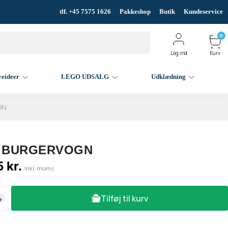
tlf. +45 7575 1626
Pakkeshop
Butik
Kundeservice
0
Log ind
Kurv
veideer
LEGO UDSALG
Udklædning
GN
4 BURGERVOGN
 kr.
Inkl. moms
Tilføj til kurv
+