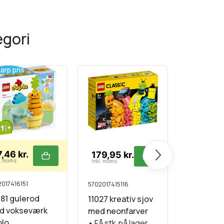
egori
arp pris
Skarp pri
Næste
,46 kr.
179,95 kr.
194,96 
l. moms
Inkl. moms
Inkl. moms
017416151
5702017415116
5702017416
81 gulerod
11027 kreativ sjov
10983 øk
d vokseværk
med neonfarver
marked
plo
•
Få stk.på lager