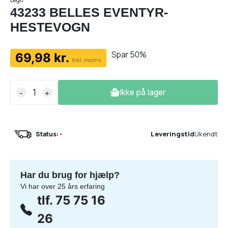
43233 BELLES EVENTYR-
HESTEVOGN
Spar 50%
69,98 kr.
Inkl. moms
Ikke på lager
-
+
Leveringstid
Ukendt
Status:
•
Har du brug for hjælp?
Vi har over 25 års erfaring
tlf. 75 75 16
26