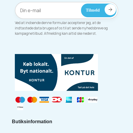
Ved at indsende denne formular accepterer jeg, at de
indtastede data bruges af os til at sende nyhedsbreve og
kampagnetilbud. Afmelding kan altid ske nederst.
Butiksinformation