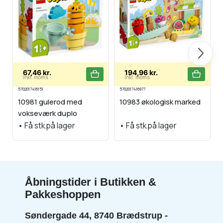
Næste
67,46 kr.
194,96 kr.
Inkl. moms
Inkl. moms
5702017416151
5702017416977
10981 gulerod med
10983 økologisk marked
vokseværk duplo
•
Få stk.på lager
•
Få stk.på lager
Åbningstider i Butikken &
Pakkeshoppen
Søndergade 44, 8740 Brædstrup -