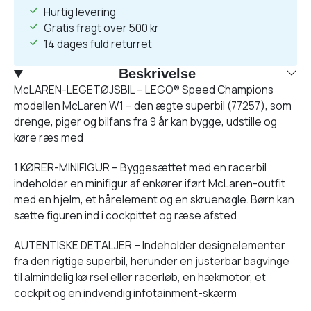
Hurtig levering
Gratis fragt over 500 kr
14 dages fuld returret
Beskrivelse
McLAREN-LEGETØJSBIL – LEGO® Speed Champions
modellen McLaren W1 – den ægte superbil (77257), som
drenge, piger og bilfans fra 9 år kan bygge, udstille og
køre ræs med
1 KØRER-MINIFIGUR – Byggesættet med en racerbil
indeholder en minifigur af enkører iført McLaren-outfit
med en hjelm, et hårelement og en skruenøgle. Børn kan
sætte figuren ind i cockpittet og ræse afsted
AUTENTISKE DETALJER – Indeholder designelementer
fra den rigtige superbil, herunder en justerbar bagvinge
til almindelig kø rsel eller racerløb, en hækmotor, et
cockpit og en indvendig infotainment-skærm