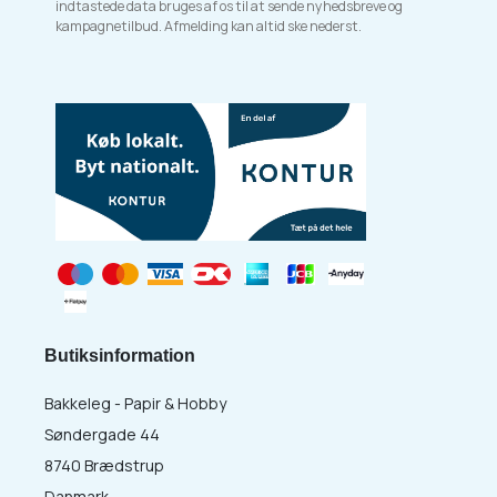
indtastede data bruges af os til at sende nyhedsbreve og
kampagnetilbud. Afmelding kan altid ske nederst.
Butiksinformation
Bakkeleg - Papir & Hobby
Søndergade 44
8740 Brædstrup
Danmark