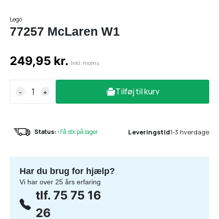
Lego
77257 McLaren W1
249,95 kr.
Inkl. moms
Tilføj til kurv
-
+
Leveringstid
1-3 hverdage
Status:
•
Få stk.på lager
Har du brug for hjælp?
Vi har over 25 års erfaring
tlf. 75 75 16
26