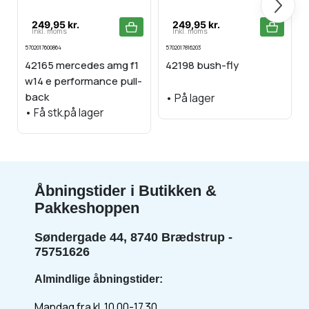
249,95 kr.
249,95 kr.
Inkl. moms
Inkl. moms
5702017600864
5702017816203
5
42165 mercedes amg f1
42198 bush-fly
w14 e performance pull-
back
•
På lager
•
Få stk.på lager
Åbningstider i Butikken &
Pakkeshoppen
Søndergade 44, 8740 Brædstrup -
75751626
Almindlige åbningstider:
Mandag fra kl. 10.00-17.30