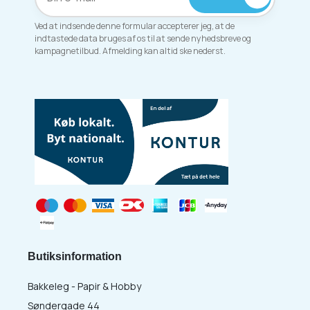
Ved at indsende denne formular accepterer jeg, at de
indtastede data bruges af os til at sende nyhedsbreve og
kampagnetilbud. Afmelding kan altid ske nederst.
Butiksinformation
Bakkeleg - Papir & Hobby
Søndergade 44