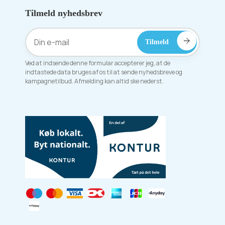
Tilmeld nyhedsbrev
Ved at indsende denne formular accepterer jeg, at de
indtastede data bruges af os til at sende nyhedsbreve og
kampagnetilbud. Afmelding kan altid ske nederst.