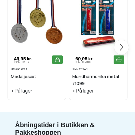
Næste
49,95 kr.
69,95 kr.
Inkl. moms
Inkl. moms
7393616455818
5701719710994
5
Medaljesæt
Mundharmonika metal
71099
•
På lager
•
På lager
Åbningstider i Butikken &
Pakkeshoppen