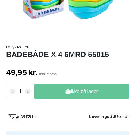
Baby / Magni
BADEBÅDE X 4 6MRD 55015
49,95 kr.
Inkl. moms
Ikke på lager
-
+
Leveringstid
Ukendt
Status:
•