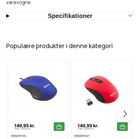
varevogne.
Specifikationer
populære produkter i denne kategori
Næste
149,95 kr.
149,95 kr.
Inkl. moms
Inkl. moms
616320537234
616320537227