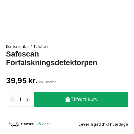
Kontorartikler / IT / lotteri
Safescan
Forfalskningsdetektorpen
39,95 kr.
Inkl. moms
Tilføj til kurv
-
+
Leveringstid
1-3 hverdage
Status:
•
På lager