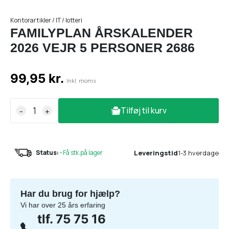
Kontorartikler / IT / lotteri
FAMILYPLAN ÅRSKALENDER
2026 VEJR 5 PERSONER 2686
99,95 kr.
Inkl. moms
Tilføj til kurv
-
+
Leveringstid
1-3 hverdage
Status:
•
Få stk.på lager
Har du brug for hjælp?
Vi har over 25 års erfaring
tlf. 75 75 16