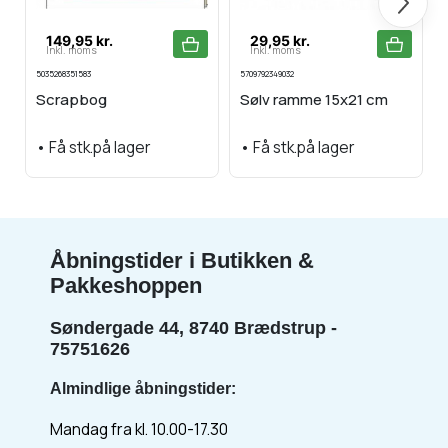
149,95 kr.
29,95 kr.
Inkl. moms
Inkl. moms
5035268351583
5709792349032
Scrapbog
Sølv ramme 15x21 cm
•
Få stk.på lager
•
Få stk.på lager
Åbningstider i Butikken &
Pakkeshoppen
Søndergade 44, 8740 Brædstrup -
75751626
Almindlige åbningstider:
Mandag fra kl. 10.00-17.30