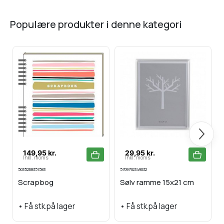
populære produkter i denne kategori
Næste
149,95 kr.
29,95 kr.
Inkl. moms
Inkl. moms
5035268351583
5709792349032
Scrapbog
Sølv ramme 15x21 cm
•
Få stk.på lager
•
Få stk.på lager