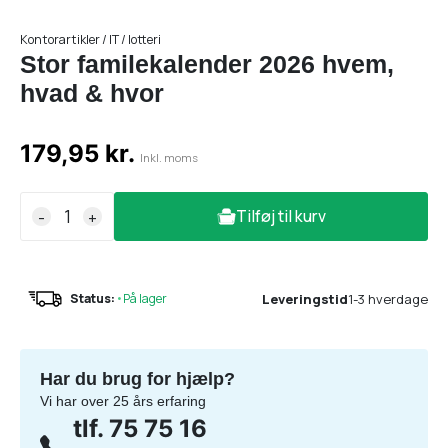
Kontorartikler / IT / lotteri
Stor familekalender 2026 hvem,
hvad & hvor
179,95 kr.
Inkl. moms
Tilføj til kurv
-
+
Leveringstid
1-3 hverdage
Status:
•
På lager
Har du brug for hjælp?
Vi har over 25 års erfaring
tlf. 75 75 16