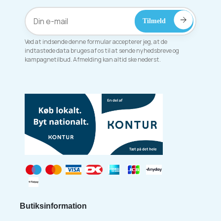
Ved at indsende denne formular accepterer jeg, at de
indtastede data bruges af os til at sende nyhedsbreve og
kampagnetilbud. Afmelding kan altid ske nederst.
Butiksinformation