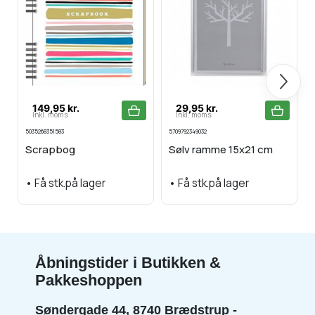
Næste
149,95 kr.
29,95 kr.
Inkl. moms
Inkl. moms
5035268351583
5709792349032
Scrapbog
Sølv ramme 15x21 cm
•
Få stk.på lager
•
Få stk.på lager
Åbningstider i Butikken &
Pakkeshoppen
Søndergade 44, 8740 Brædstrup -