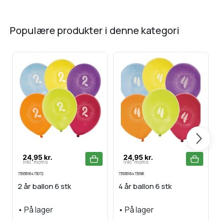
populære produkter i denne kategori
Næste
24,95 kr.
24,95 kr.
Inkl. moms
Inkl. moms
7393616473072
7393616473096
5
2 år ballon 6 stk
4 år ballon 6 stk
•
På lager
•
På lager