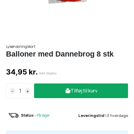
Lykønskningskort
Balloner med Dannebrog 8 stk
34,95 kr.
Inkl. moms
Tilføj til kurv
-
+
Leveringstid
1-3 hverdage
Status:
•
På lager