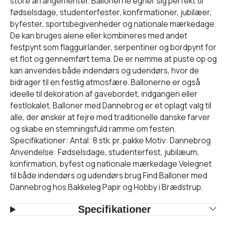
store arrangementer. Ballonerne egner sig perfekt til
fødselsdage, studenterfester, konfirmationer, jubilæer,
byfester, sportsbegivenheder og nationale mærkedage.
De kan bruges alene eller kombineres med andet
festpynt som flagguirlander, serpentiner og bordpynt for
et flot og gennemført tema. De er nemme at puste op og
kan anvendes både indendørs og udendørs, hvor de
bidrager til en festlig atmosfære. Ballonerne er også
ideelle til dekoration af gavebordet, indgangen eller
festlokalet. Balloner med Dannebrog er et oplagt valg til
alle, der ønsker at fejre med traditionelle danske farver
og skabe en stemningsfuld ramme om festen.
Specifikationer: Antal: 8 stk. pr. pakke Motiv: Dannebrog
Anvendelse: Fødselsdage, studenterfest, jubilæum,
konfirmation, byfest og nationale mærkedage Velegnet
til både indendørs og udendørs brug Find Balloner med
Dannebrog hos Bakkeleg Papir og Hobby i Brædstrup.
Specifikationer