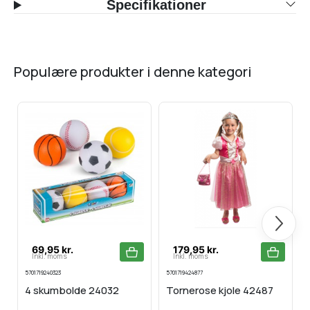
Specifikationer
populære produkter i denne kategori
Næste
69,95 kr.
179,95 kr.
Inkl. moms
Inkl. moms
5701719240323
5701719424877
5
4 skumbolde 24032
Tornerose kjole 42487