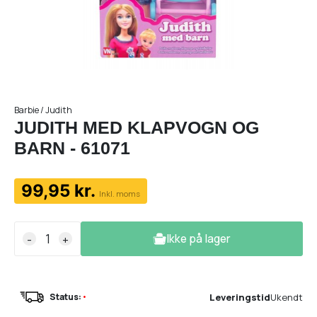
Barbie / Judith
JUDITH MED KLAPVOGN OG
BARN - 61071
99,95 kr.
Inkl. moms
Ikke på lager
-
+
Leveringstid
Ukendt
Status:
•