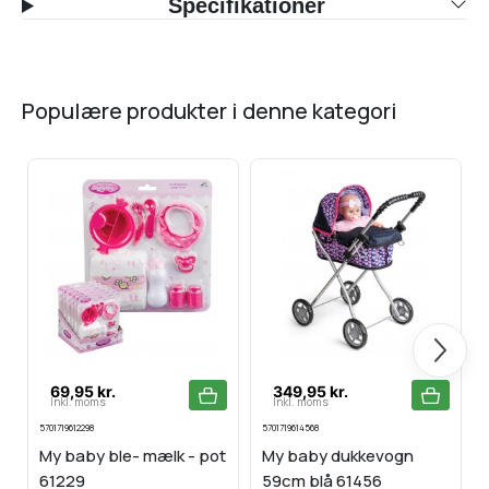
Specifikationer
populære produkter i denne kategori
Næste
69,95 kr.
349,95 kr.
Inkl. moms
Inkl. moms
5701719612298
5701719614568
My baby ble- mælk - pot
My baby dukkevogn
61229
59cm blå 61456