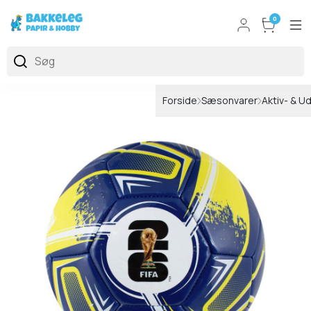
0
Forside
Sæsonvarer
Aktiv- & U