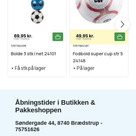
Næste
69,95 kr.
49,95 kr.
Inkl. moms
Inkl. moms
5701719241016
5701719041487
5
Bolde 3 stk i net 24101
Fodbold super cup str 5
24148
•
Få stk.på lager
•
På lager
Åbningstider i Butikken &
Pakkeshoppen
Søndergade 44, 8740 Brædstrup -
75751626