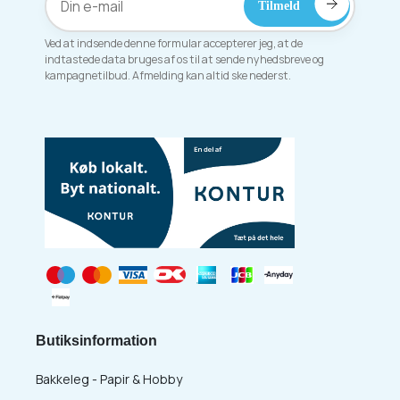
Ved at indsende denne formular accepterer jeg, at de
indtastede data bruges af os til at sende nyhedsbreve og
kampagnetilbud. Afmelding kan altid ske nederst.
Butiksinformation
Bakkeleg - Papir & Hobby