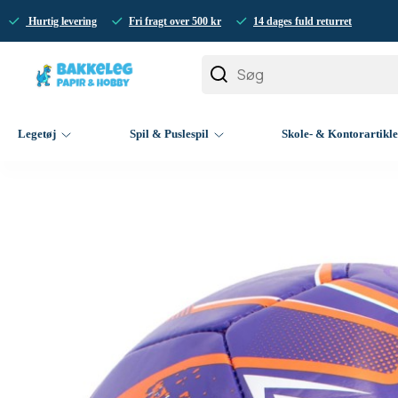
Hurtig levering
Fri fragt over 500 kr
14 dages fuld returret
Legetøj
Spil & Puslespil
Skole- & Kontorartikl