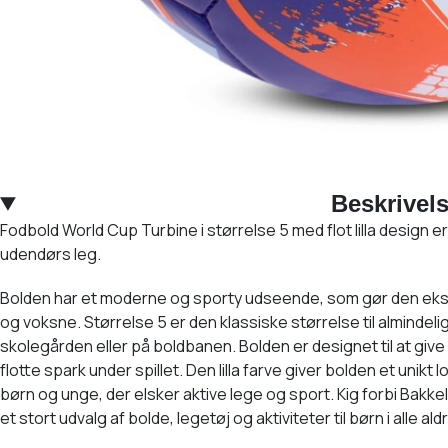
Beskrivel
Fodbold World Cup Turbine i størrelse 5 med flot lilla design er 
udendørs leg.
Bolden har et moderne og sporty udseende, som gør den eks
og voksne. Størrelse 5 er den klassiske størrelse til almindeli
skolegården eller på boldbanen. Bolden er designet til at give
flotte spark under spillet. Den lilla farve giver bolden et unikt l
børn og unge, der elsker aktive lege og sport. Kig forbi Bakke
et stort udvalg af bolde, legetøj og aktiviteter til børn i alle ald