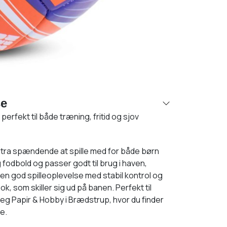
se
perfekt til både træning, fritid og sjov
tra spændende at spille med for både børn
g fodbold og passer godt til brug i haven,
 en god spilleoplevelse med stabil kontrol og
ook, som skiller sig ud på banen. Perfekt til
leg Papir & Hobby i Brædstrup, hvor du finder
re.