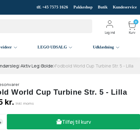
tlf. +45 7575 1626
Pakkeshop
Butik
Kundeservice
0
Log ind
Kurv
veideer
LEGO UDSALG
Udklædning
endørsleg
Aktiv Leg
Bolde
Fodbold World Cup Turbine Str. 5 - Lilla
æsonvarer
d World Cup Turbine Str. 5 - Lilla
5 kr.
Inkl. moms
Tilføj til kurv
+