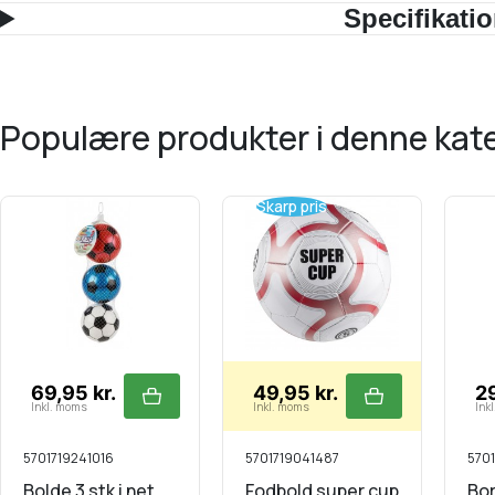
Specifikati
populære produkter i denne kat
Skarp pris
69,95 kr.
49,95 kr.
29
Inkl. moms
Inkl. moms
Ink
5701719241016
5701719041487
5701
Bolde 3 stk i net
Fodbold super cup
Bo