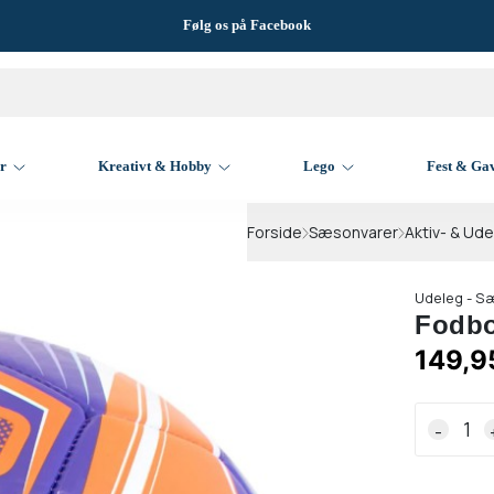
Følg os på Facebook
er
Kreativt & Hobby
Lego
Fest & Ga
Forside
Sæsonvarer
Aktiv- & Ud
Udeleg - S
Fodbol
149,9
-