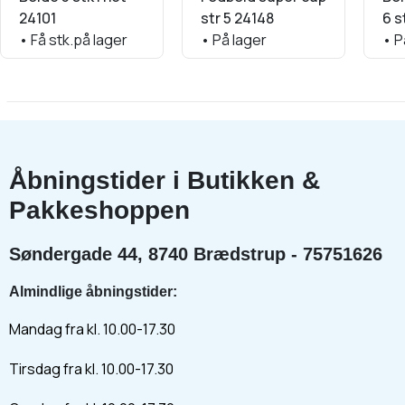
24101
str 5 24148
6 s
•
Få stk.på lager
•
På lager
•
P
Åbningstider i Butikken &
Pakkeshoppen
Søndergade 44, 8740 Brædstrup - 75751626
Almindlige åbningstider:
Mandag fra kl. 10.00-17.30
Tirsdag fra kl. 10.00-17.30