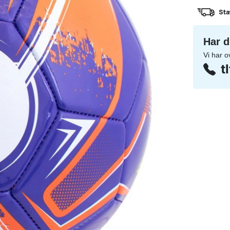
Sta
Har d
Vi har o
t