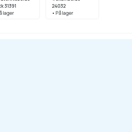
tk 31391
24032
grøn
å lager
•
På lager
•
På lage