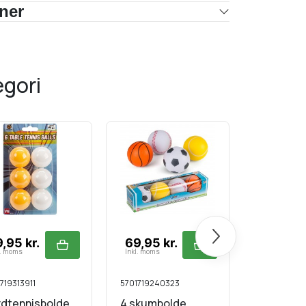
oner
egori
Næste
,95 kr.
69,95 kr.
149,95 
l. moms
Inkl. moms
Inkl. moms
719313911
5701719240323
570403532
rdtennisbolde
4 skumbolde
Streetfo