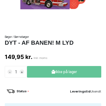
Bøger / Børnebøger
DYT - AF BANEN! M LYD
149,95 kr.
Inkl. moms
Ikke på lager
-
+
Leveringstid
Ukendt
Status:
•