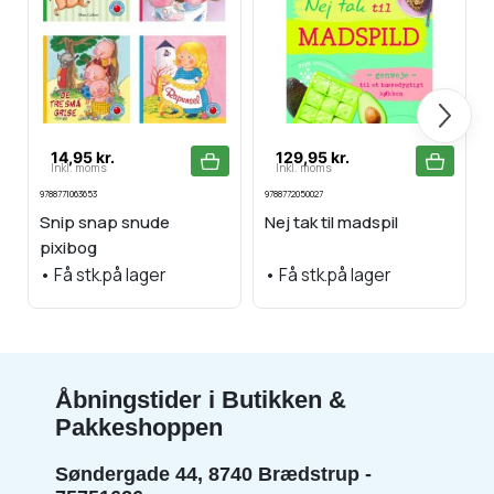
Næste
14,95 kr.
129,95 kr.
Inkl. moms
Inkl. moms
9788771063653
9788772050027
9
Snip snap snude
Nej tak til madspil
pixibog
•
Få stk.på lager
•
Få stk.på lager
Åbningstider i Butikken &
Pakkeshoppen
Søndergade 44, 8740 Brædstrup -