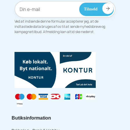
Ved at indsende denne formular accepterer jeg, at de
indtastede data bruges af os til at sende nyhedsbreve og
kampagnetilbud. Afmelding kan altid ske nederst.
Butiksinformation