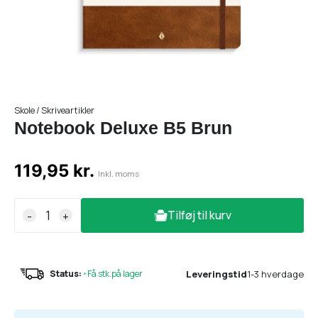
Skole / Skriveartikler
Notebook Deluxe B5 Brun
119,95 kr.
Inkl. moms
Tilføj til kurv
-
+
Leveringstid
1-3 hverdage
Status:
•
Få stk.på lager