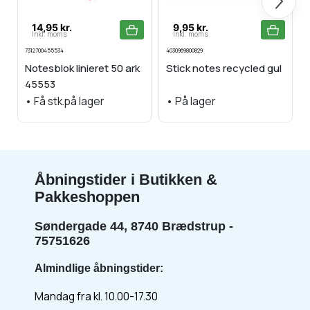
14,95 kr.
9,95 kr.
Inkl. moms
Inkl. moms
7312700455534
4030969800829
7
Notesblok linieret 50 ark
Stick notes recycled gul
45553
•
Få stk.på lager
•
På lager
Åbningstider i Butikken &
Pakkeshoppen
Søndergade 44, 8740 Brædstrup -
75751626
Almindlige åbningstider:
Mandag fra kl. 10.00-17.30