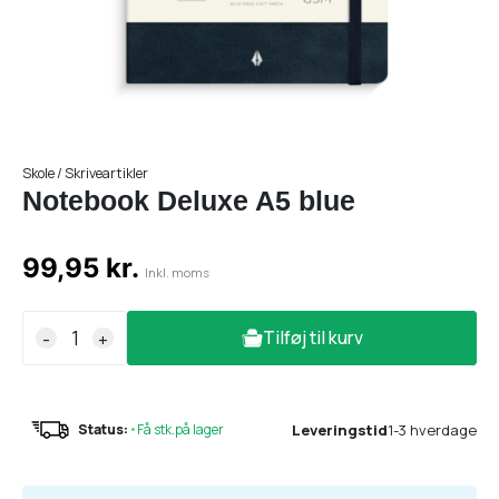
Skole / Skriveartikler
Notebook Deluxe A5 blue
99,95 kr.
Inkl. moms
Tilføj til kurv
-
+
Leveringstid
1-3 hverdage
Status:
•
Få stk.på lager