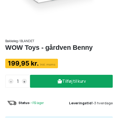
Bakkeleg / BLANDET
WOW Toys - gårdven Benny
199,95 kr.
Inkl. moms
Tilføj til kurv
-
+
Leveringstid
1-3 hverdage
Status:
•
På lager