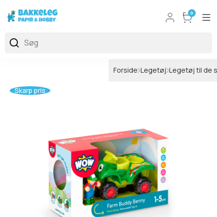
0
Forside
Legetøj
Legetøj til de 
Skarp pris