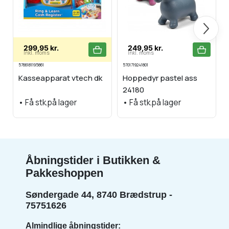
Næste
299,95 kr.
249,95 kr.
Inkl. moms
Inkl. moms
5766181195861
5701719241801
Kasseapparat vtech dk
Hoppedyr pastel ass
24180
•
Få stk.på lager
•
Få stk.på lager
Åbningstider i Butikken &
Pakkeshoppen
Søndergade 44, 8740 Brædstrup -
75751626
Almindlige åbningstider: