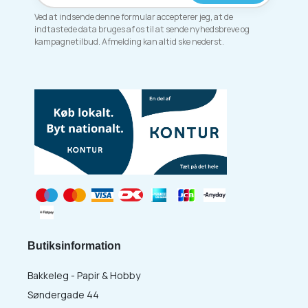
Ved at indsende denne formular accepterer jeg, at de
indtastede data bruges af os til at sende nyhedsbreve og
kampagnetilbud. Afmelding kan altid ske nederst.
Butiksinformation
Bakkeleg - Papir & Hobby
Søndergade 44