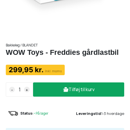
Bakkeleg / BLANDET
WOW Toys - Freddies gårdlastbil
299,95 kr.
Inkl. moms
Tilføj til kurv
-
+
Leveringstid
1-3 hverdage
Status:
•
På lager