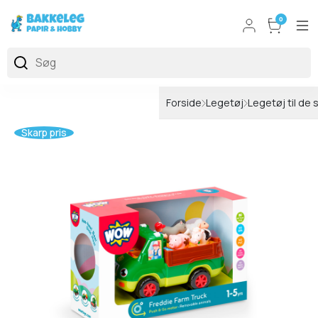
0
Forside
Legetøj
Legetøj til de 
Skarp pris