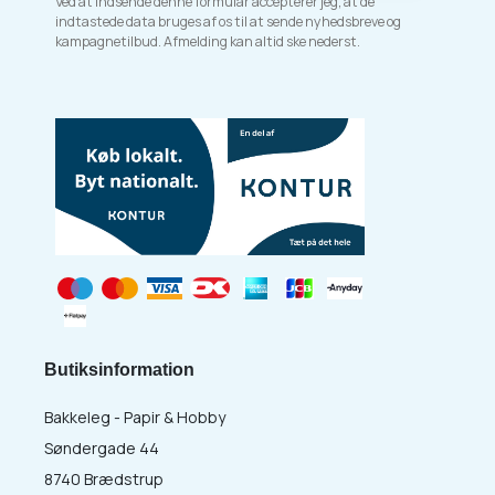
Ved at indsende denne formular accepterer jeg, at de
indtastede data bruges af os til at sende nyhedsbreve og
kampagnetilbud. Afmelding kan altid ske nederst.
Butiksinformation
Bakkeleg - Papir & Hobby
Søndergade 44
8740 Brædstrup