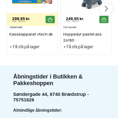
Næste
299,95 kr.
249,95 kr.
Inkl. moms
Inkl. moms
5766181195861
5701719241801
Kasseapparat vtech dk
Hoppedyr pastel ass
24180
•
Få stk.på lager
•
Få stk.på lager
Åbningstider i Butikken &
Pakkeshoppen
Søndergade 44, 8740 Brædstrup -
75751626
Almindlige åbningstider: