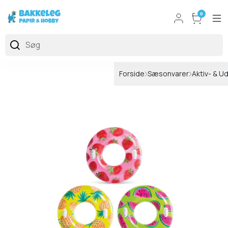
0
Forside
Sæsonvarer
Aktiv- & U