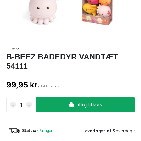
B- Beez
B-BEEZ BADEDYR VANDTÆT
54111
99,95 kr.
Inkl. moms
Tilføj til kurv
-
+
Leveringstid
1-3 hverdage
Status:
•
På lager