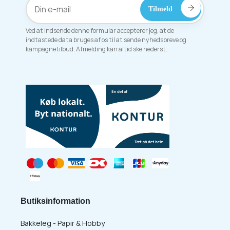
Ved at indsende denne formular accepterer jeg, at de
indtastede data bruges af os til at sende nyhedsbreve og
kampagnetilbud. Afmelding kan altid ske nederst.
Butiksinformation
Bakkeleg - Papir & Hobby