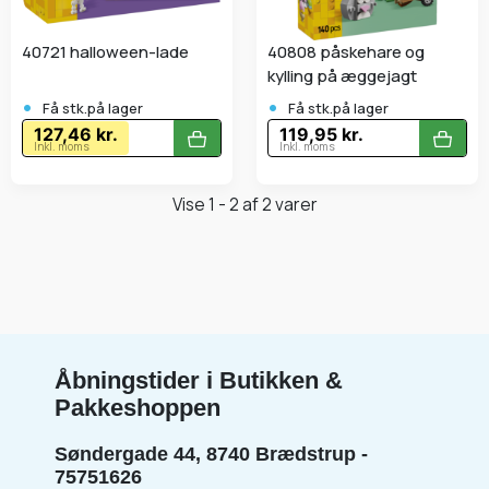
40721 halloween-lade
40808 påskehare og
kylling på æggejagt
•
•
Få stk.på lager
Få stk.på lager
127,46 kr.
119,95 kr.
Inkl. moms
Inkl. moms
Vise 1 - 2 af 2 varer
Åbningstider i Butikken &
Pakkeshoppen
Søndergade 44, 8740 Brædstrup -
75751626