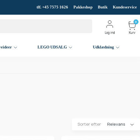
tlf. +45 7575 1626
Pakkeshop
Butik
Kundeservice
0
Log ind
Kurv
veideer
LEGO UDSALG
Udklædning
Sorter efter