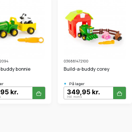
2094
036881472100
a-buddy bonnie
Build-a-buddy corey
•
er
På lager
95 kr.
349,95 kr.
s
Inkl. moms