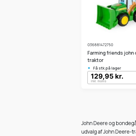
036881472750
Farming friends john deere
traktor
•
Få stk.på lager
129,95 kr.
Inkl. moms
John Deere og bondegård
udvalg af John Deere-tr