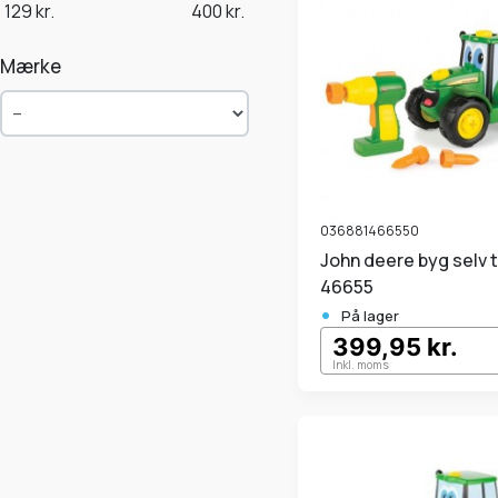
129
kr.
400
kr.
Mærke
036881466550
John deere byg selv traktor
46655
•
På lager
399,95 kr.
Inkl. moms