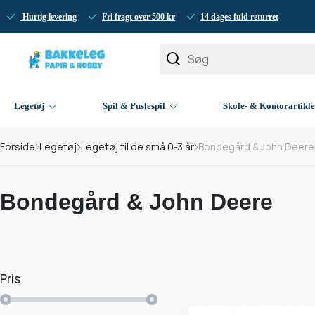
Hurtig levering
Fri fragt over 500 kr
14 dages fuld returret
Legetøj
Spil & Puslespil
Skole- & Kontorartikl
Forside
Legetøj
Legetøj til de små 0-3 år
Bondegård & John Deere
Bondegård & John Deere
Pris