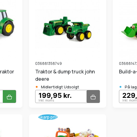
036881358749
03688147
Traktor & dump truck john
Build-
deere
•
•
Midlertidigt Udsolgt
På lag
199,95 kr.
229,
Inkl. moms
Inkl. mom
Skarp pris