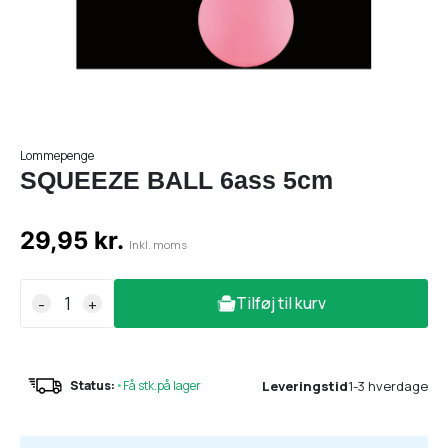
Lommepenge
SQUEEZE BALL 6ass 5cm
29,95 kr.
Inkl. moms
Tilføj til kurv
-
+
Leveringstid
1-3 hverdage
Status:
•
Få stk.på lager