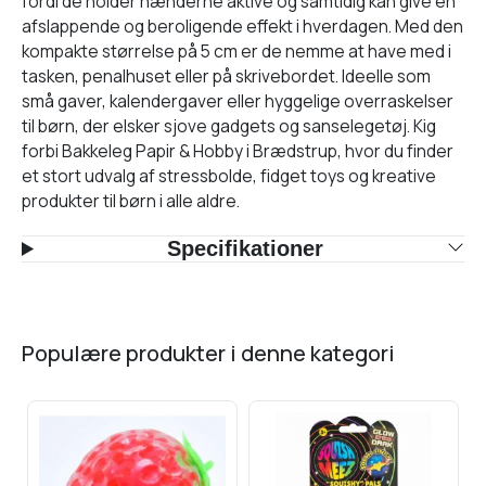
fordi de holder hænderne aktive og samtidig kan give en
afslappende og beroligende effekt i hverdagen. Med den
kompakte størrelse på 5 cm er de nemme at have med i
tasken, penalhuset eller på skrivebordet. Ideelle som
små gaver, kalendergaver eller hyggelige overraskelser
til børn, der elsker sjove gadgets og sanselegetøj. Kig
forbi Bakkeleg Papir & Hobby i Brædstrup, hvor du finder
et stort udvalg af stressbolde, fidget toys og kreative
produkter til børn i alle aldre.
Specifikationer
populære produkter i denne kategori