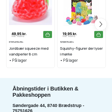
Næste
49,95 kr.
19,95 kr.
Inkl. moms
Inkl. moms
8718546594564
5050837649014
4
Jordbær squeeze med
Squishy-figurer der lyser
vandperler 8 cm
i mørke
•
På lager
•
På lager
Åbningstider i Butikken &
Pakkeshoppen
Søndergade 44, 8740 Brædstrup -
75751626