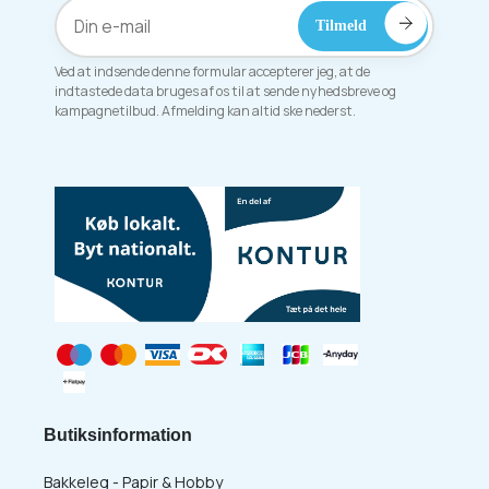
Ved at indsende denne formular accepterer jeg, at de
indtastede data bruges af os til at sende nyhedsbreve og
kampagnetilbud. Afmelding kan altid ske nederst.
Butiksinformation
Bakkeleg - Papir & Hobby