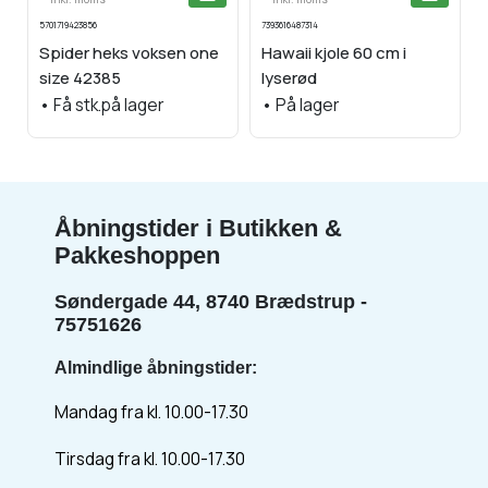
5701719423856
7393616487314
Spider heks voksen one
Hawaii kjole 60 cm i
size 42385
lyserød
•
Få stk.på lager
•
På lager
Åbningstider i Butikken &
Pakkeshoppen
Søndergade 44, 8740 Brædstrup -
75751626
Almindlige åbningstider:
Mandag fra kl. 10.00-17.30
Tirsdag fra kl. 10.00-17.30