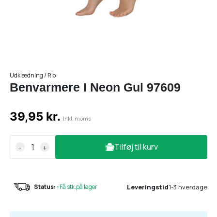
Udklædning / Rio
Benvarmere I Neon Gul 97609
39,95 kr.
Inkl. moms
Tilføj til kurv
-
+
Leveringstid
1-3 hverdage
Status:
•
Få stk.på lager