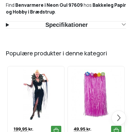
Find
Benvarmere i Neon Gul 97609
hos
Bakkeleg Papir
og Hobby i Brædstrup
.
Specifikationer
populære produkter i denne kategori
Næste
199,95 kr.
49,95 kr.
Inkl. moms
Inkl. moms